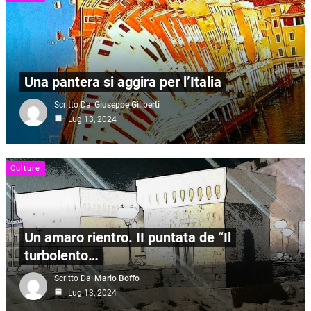
Una pantera si aggira per l’Italia
Scritto Da
Giuseppe Giliberti
Lug 13, 2024
Culture
Un amaro rientro. II puntata de “Il
turbolento…
Scritto Da
Mario Boffo
Lug 13, 2024