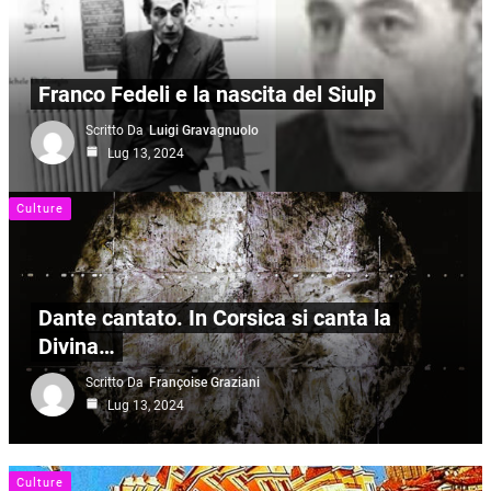
Franco Fedeli e la nascita del Siulp
Scritto Da
Luigi Gravagnuolo
Lug 13, 2024
Culture
Dante cantato. In Corsica si canta la
Divina…
Scritto Da
Françoise Graziani
Lug 13, 2024
Culture