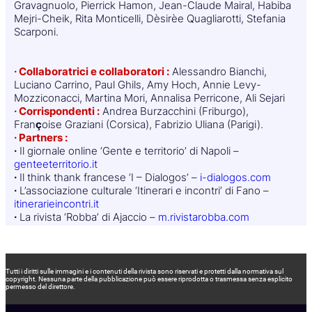
Gravagnuolo, Pierrick Hamon, Jean-Claude Mairal, Habiba
Mejri-Cheik, Rita Monticelli, Dèsirèe Quagliarotti, Stefania
Scarponi.
· Collaboratrici e collaboratori :
Alessandro Bianchi,
Luciano Carrino, Paul Ghils, Amy Hoch, Annie Levy-
Mozziconacci, Martina Mori, Annalisa Perricone, Ali Sejari
· Corrispondenti :
Andrea Burzacchini (Friburgo),
Fran
ç
oise Graziani (Corsica), Fabrizio Uliana (Parigi).
· Partners :
·
Il giornale online ‘Gente e territorio’ di Napoli –
genteeterritorio.it
·
Il think thank francese ‘I – Dialogos’ –
i-dialogos.com
·
L’associazione culturale ‘Itinerari e incontri’ di Fano –
itinerarieincontri.it
·
La rivista ‘Robba’ di Ajaccio –
m.rivistarobba.com
Tutti i diritti sulle immagini e i contenuti della rivista sono riservati e protetti dalla normativa sul
copyright. Nessuna parte della pubblicazione può essere riprodotta o trasmessa senza esplicito
permesso del direttore.