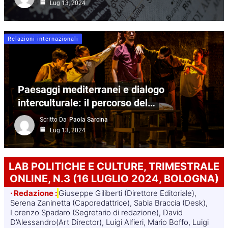
Lug 13, 2024
Relazioni internazionali
Paesaggi mediterranei e dialogo
interculturale: il percorso del…
Scritto Da
Paola Sarcina
Lug 13, 2024
LAB POLITICHE E CULTURE, TRIMESTRALE
ONLINE, N.3 (16 LUGLIO 2024, BOLOGNA)
· Redazione :
Giuseppe Giliberti (Direttore Editoriale),
Serena Zaninetta (Caporedattrice), Sabia Braccia (Desk),
Lorenzo Spadaro (Segretario di redazione), David
D’Alessandro(Art Director), Luigi Alfieri, Mario Boffo, Luigi