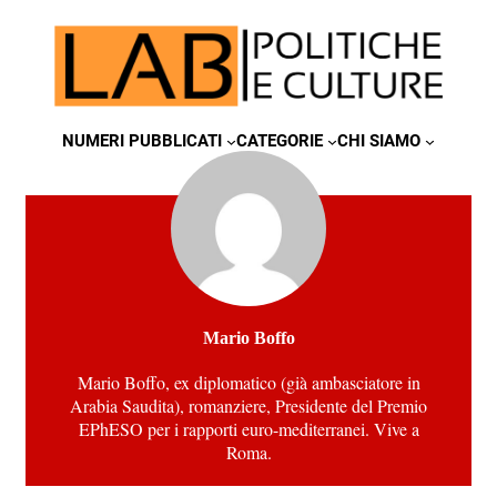
NUMERI PUBBLICATI
CATEGORIE
CHI SIAMO
Mario Boffo
Mario Boffo, ex diplomatico (già ambasciatore in
Arabia Saudita), romanziere, Presidente del Premio
EPhESO per i rapporti euro-mediterranei. Vive a
Roma.