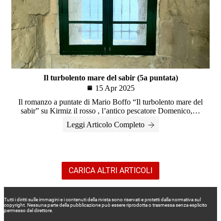
Il turbolento mare del sabir (5a puntata)
15 Apr 2025
Il romanzo a puntate di Mario Boffo “Il turbolento mare del
sabir” su Kirmiz il rosso , l’antico pescatore Domenico,…
Leggi Articolo Completo
CARICA ALTRI ARTICOLI
Tutti i diritti sulle immagini e i contenuti della rivista sono riservati e protetti dalla normativa sul
copyright. Nessuna parte della pubblicazione può essere riprodotta o trasmessa senza esplicito
permesso del direttore.