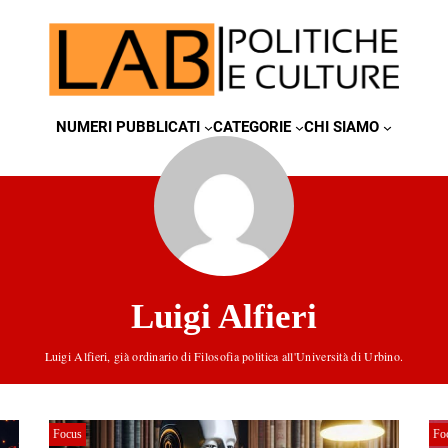
NUMERI PUBBLICATI
CATEGORIE
CHI SIAMO
Luigi Alfieri
Luigi Alfieri, già ordinario di Filosofia politica all'Università di Urbino.
Focus
Fo