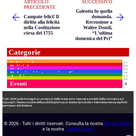
ARTICOLO
SUCCESSIVO
PRECEDENTE
Galeotta fu quella
Campate felici! Il
domanda.
diritto alla felicità
Recensione a
nella Costituzione
Walter Dondi,
còrsa del 1755
“L’ultima
domenica del Pci”
Categorie
Editoriale
11
Politiche
78
Culture
63
Relazioni internazionali
43
Ambiente
14
Focus
35
Eventi
4
Tutti i diritti sulle immagini e i contenuti della rivista sono riservati e protetti dalla normativa sul
copyright. Nessuna parte della pubblicazione può essere riprodotta o trasmessa senza esplicito
permesso del direttore.
© 2026 - Tutti i diritti riservati. Consulta la nostra
Privacy Policy
e la nostra
Cookie Policy