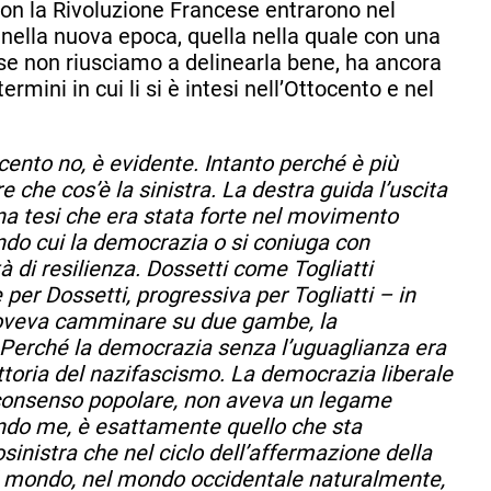
n la Rivoluzione Francese entrarono nel
a; nella nuova epoca, quella nella quale con una
 se non riusciamo a delinearla bene, ha ancora
ermini in cui li si è intesi nell’Ottocento e nel
cento no, è evidente. Intanto perché è più
re che cos’è la sinistra. La destra guida l’uscita
na tesi che era stata forte nel movimento
ondo cui la democrazia o si coniuga con
à di resilienza. Dossetti come Togliatti
per Dossetti, progressiva per Togliatti – in
doveva camminare su due gambe, la
 Perché la democrazia senza l’uguaglianza era
ittoria del nazifascismo. La democrazia liberale
 consenso popolare, non aveva un legame
ondo me, è esattamente quello che sta
sinistra che nel ciclo dell’affermazione della
el mondo, nel mondo occidentale naturalmente,