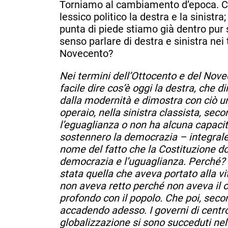
Torniamo al cambiamento d’epoca. Co
lessico politico la destra e la sinistr
punta di piede stiamo già dentro pur
senso parlare di destra e sinistra nei t
Novecento?
Nei termini dell’Ottocento e del Nove
facile dire cos’è oggi la destra, che di
dalla modernità e dimostra con ciò u
operaio, nella sinistra classista, sec
l’eguaglianza o non ha alcuna capacit
sostennero la democrazia – integrale 
nome del fatto che la Costituzione 
democrazia e l’uguaglianza. Perché?
stata quella che aveva portato alla v
non aveva retto perché non aveva il
profondo con il popolo. Che poi, sec
accadendo adesso. I governi di centro
globalizzazione si sono succeduti n