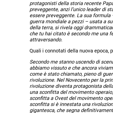
protagonisti della storia recente Pap
preveggente, anzi l’unico leader di st
essere preveggente. La sua formula 
guerra mondiale a pezzi – usata a suo
della terra, si rivela oggi drammatica
che tu hai citato è secondo me una fe
attraversando.
Quali i connotati della nuova epoca, p
Secondo me stanno uscendo di scena d
abbiamo vissuto e che ancora viviamo.
come è stato chiamato, pieno di guerr
rivoluzione. Nel Novecento per la pri
rivoluzione diventa protagonista della 
una sconfitta del movimento operaio, c
sconfitta a Ovest del movimento oper
sconfitta si è innestata una rivoluzio
gigantesca, che segna definitivamente