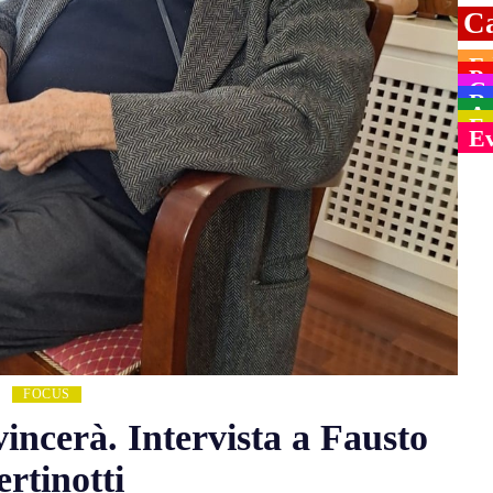
Ca
Ed
Po
Cu
Re
A
Fo
Ev
FOCUS
 vincerà. Intervista a Fausto
ertinotti