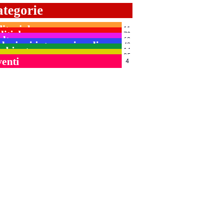
tegorie
itoriale
11
litiche
78
lture
63
lazioni internazionali
43
mbiente
14
cus
35
enti
4