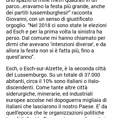
uno spazio di mille metri quadrati in un
parco…eravamo la festa più grande, anche
dei partiti lussemburghesi!” racconta
Giovanni, con un senso di giustificato
orgoglio. “Nel 2018 ci sono state le elezioni
ad Esch e per la prima volta la sinistra ha
perso. Dal comune mi hanno chiamato per
dirmi che avevano ‘intenzioni diverse’, e da
allora la festa non si è fatta più, fino a
quest’anno”.
Esch, o Esch-sur-Alzette, è la seconda città
del Lussemburgo. Su un totale di 37.000
abitanti, circa il 10% sono italiani o italo-
discendenti. Come tante altre città
siderurgiche, minerarie, ed industriali
europee accolse nel dopoguerra migliaia di
italiani che lasciarono il nostro Paese. E’ da
quell’epoca che le organizzazioni politiche