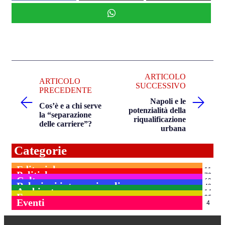
ARTICOLO
ARTICOLO
SUCCESSIVO
PRECEDENTE
Napoli e le
Cos’è e a chi serve
potenzialità della
la “separazione
riqualificazione
delle carriere”?
urbana
Categorie
Editoriale
11
Politiche
78
Culture
63
Relazioni internazionali
43
Ambiente
14
Focus
35
Eventi
4