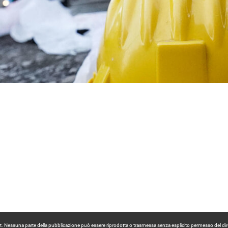
pyright. Nessuna parte della pubblicazione può essere riprodotta o trasmessa senza esplicito permesso del dir