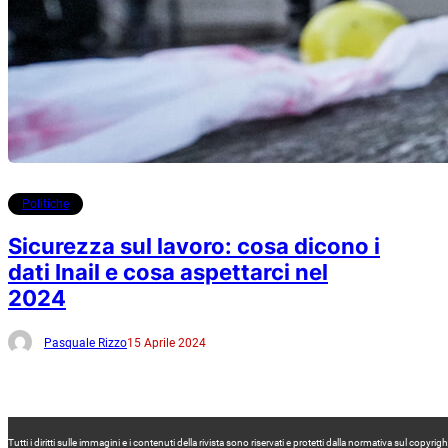
Politiche
Sicurezza sul lavoro: cosa dicono i
dati Inail e cosa aspettarci nel
2024
Pasquale Rizzo
15 Aprile 2024
Tutti i diritti sulle immagini e i contenuti della rivista sono riservati e protetti dalla normativa sul co