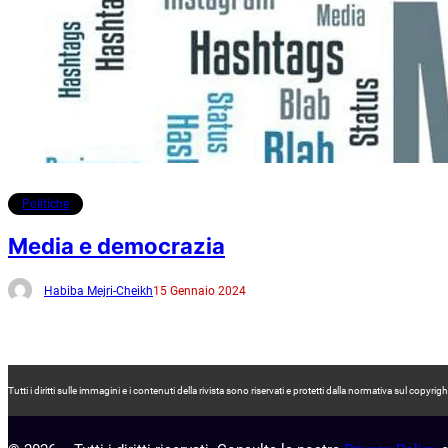
Politiche
Media e democrazia
Habiba Mejri-Cheikh
15 Gennaio 2024
Tutti i diritti sulle immagini e i contenuti della rivista sono riservati e protetti dalla normativa sul co