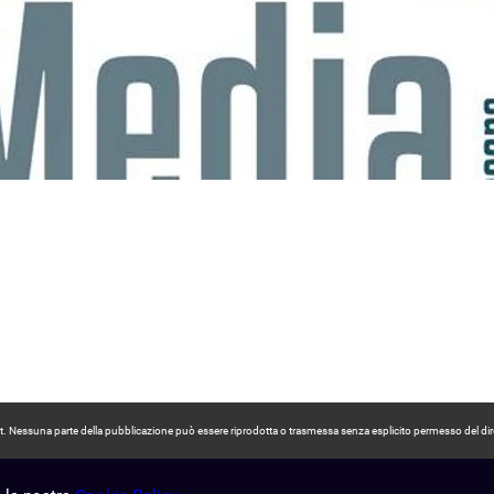
pyright. Nessuna parte della pubblicazione può essere riprodotta o trasmessa senza esplicito permesso del dir