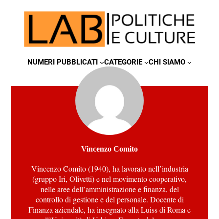
NUMERI PUBBLICATI
CATEGORIE
CHI SIAMO
Vincenzo Comito
Vincenzo Comito (1940), ha lavorato nell’industria
(gruppo Iri, Olivetti) e nel movimento cooperativo,
nelle aree dell’amministrazione e finanza, del
controllo di gestione e del personale. Docente di
Finanza aziendale, ha insegnato alla Luiss di Roma e