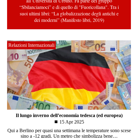
all’Università di Urbino. Fa parte del gruppo
“Sbilanciamoci” e di quello di "Fuoricollana". Tra i
suoi ultimi libri: “La globalizzazione degli antichi e
dei moderni” (Manifesto libri, 2019)
Relazioni Internazionali
Il lungo inverno dell’economia tedesca (ed europea)
15 Apr 2025
Qui a Berlino per quasi una settimana le temperature sono scese
sino a -12 gradi. Un meteo che simbolizza bene…