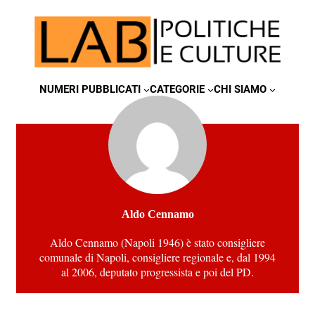
NUMERI PUBBLICATI
CATEGORIE
CHI SIAMO
Aldo Cennamo
Aldo Cennamo (Napoli 1946) è stato consigliere
comunale di Napoli, consigliere regionale e, dal 1994
al 2006, deputato progressista e poi del PD.