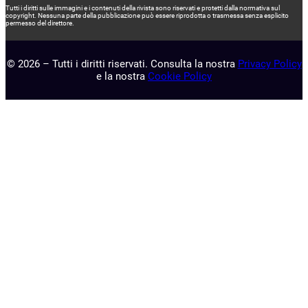
Tutti i diritti sulle immagini e i contenuti della rivista sono riservati e protetti dalla normativa sul
copyright. Nessuna parte della pubblicazione può essere riprodotta o trasmessa senza esplicito
permesso del direttore.
© 2026 – Tutti i diritti riservati. Consulta la nostra
Privacy Policy
e la nostra
Cookie Policy