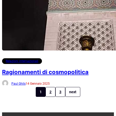
Relazioni internazionali
Ragionamenti di cosmopolitica
Paul Ghils
14 Gennaio 2025
1
2
3
next