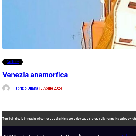
Culture
Venezia anamorfica
Fabrizio Uliana
15 Aprile 2024
Tutti i diritti sulle immagini e i contenuti della rivista sono riservati e protetti dalla normativa sul co