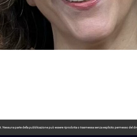
pyright. Nessuna parte della pubblicazione può essere riprodotta o trasmessa senza esplicito permesso del dir