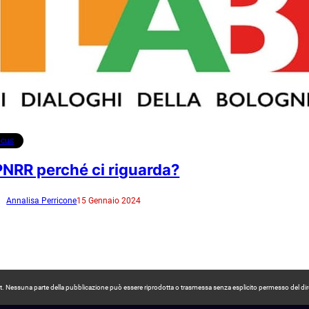
ocus
 PNRR perché ci riguarda?
Annalisa Perricone
15 Gennaio 2024
pyright. Nessuna parte della pubblicazione può essere riprodotta o trasmessa senza esplicito permesso del dir