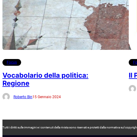
Focus
F
Vocabolario della politica:
Il
Regione
Roberto Bin
15 Gennaio 2024
Tutti i diritti sulle immagini e i contenuti della rivista sono riservati e protetti dalla normativa sul co